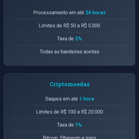
Processamento em até
24 horas
Limites de R$ 50 a R$ 5.000
Taxa de
2%
Todas as bandeiras aceitas
Criptomoedas
Saques em até
1 hora
Limites de R$ 100 a R$ 20.000
Taxa de
1%
Bitcoin, Ethereum e mais