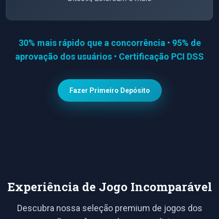
30% mais rápido
que a concorrência •
95% de
aprovação
dos usuários •
Certificação PCI DSS
Fazer Primeiro Depósito
Experiência de Jogo Incomparável
Descubra nossa seleção premium de jogos dos