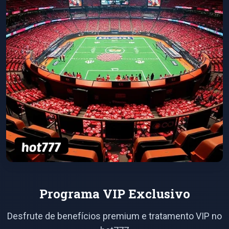
Programa VIP Exclusivo
Desfrute de benefícios premium e tratamento VIP no