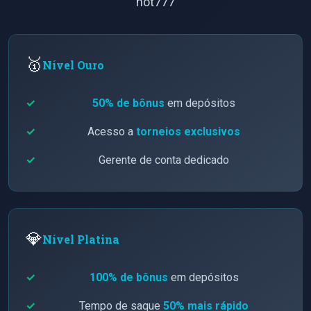
hot777
🥇
Nível Ouro
50% de bônus
em depósitos
Acesso a
torneios exclusivos
Gerente de conta dedicado
💎
Nível Platina
100% de bônus
em depósitos
Tempo de saque
50% mais rápido