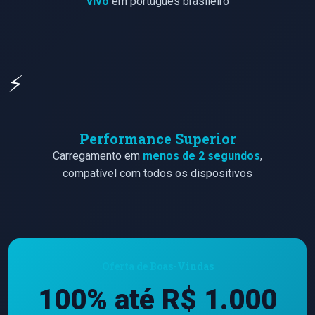
vivo
em português brasileiro
⚡
Performance Superior
Carregamento em
menos de 2 segundos
,
compatível com todos os dispositivos
Oferta de Boas-Vindas
100% até R$ 1.000