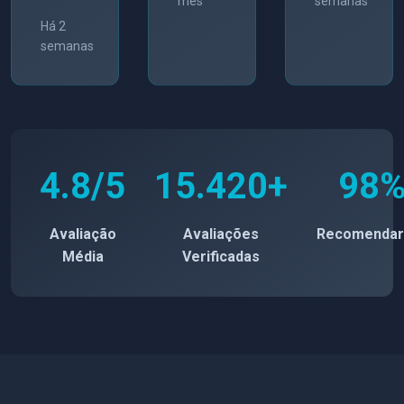
mês
semanas
Há 2
semanas
4.8/5
15.420+
98
Avaliação
Avaliações
Recomendar
Média
Verificadas