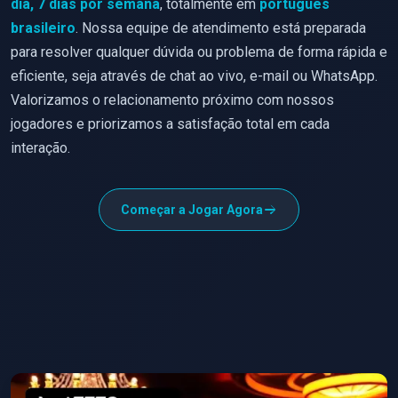
dia, 7 dias por semana
, totalmente em
português
brasileiro
. Nossa equipe de atendimento está preparada
para resolver qualquer dúvida ou problema de forma rápida e
eficiente, seja através de chat ao vivo, e-mail ou WhatsApp.
Valorizamos o relacionamento próximo com nossos
jogadores e priorizamos a satisfação total em cada
interação.
Começar a Jogar Agora