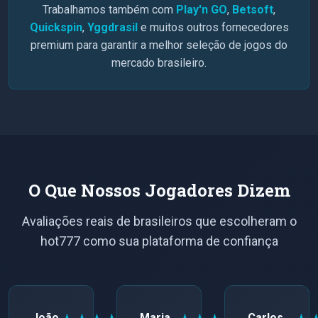
Trabalhamos também com
Play'n GO
,
Betsoft
,
Quickspin
,
Yggdrasil
e muitos outros fornecedores
premium para garantir a melhor seleção de jogos do
mercado brasileiro.
O Que Nossos Jogadores Dizem
Avaliações reais de brasileiros que escolheram o
hot777 como sua plataforma de confiança
João
Maria
Carlos