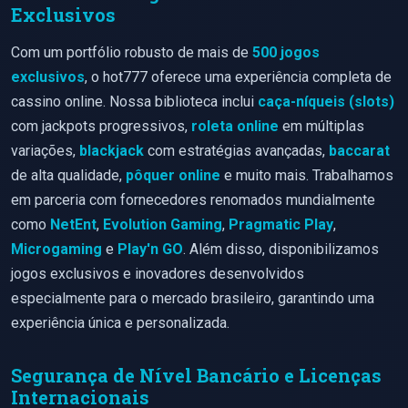
Exclusivos
Com um portfólio robusto de mais de
500 jogos
exclusivos
, o hot777 oferece uma experiência completa de
cassino online. Nossa biblioteca inclui
caça-níqueis (slots)
com jackpots progressivos,
roleta online
em múltiplas
variações,
blackjack
com estratégias avançadas,
baccarat
de alta qualidade,
pôquer online
e muito mais. Trabalhamos
em parceria com fornecedores renomados mundialmente
como
NetEnt
,
Evolution Gaming
,
Pragmatic Play
,
Microgaming
e
Play'n GO
. Além disso, disponibilizamos
jogos exclusivos e inovadores desenvolvidos
especialmente para o mercado brasileiro, garantindo uma
experiência única e personalizada.
Segurança de Nível Bancário e Licenças
Internacionais