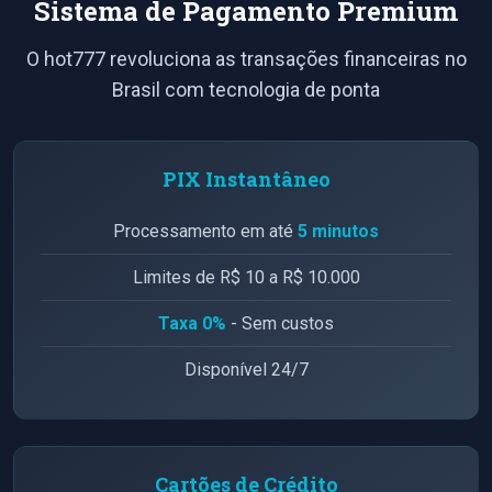
Sistema de Pagamento Premium
O hot777 revoluciona as transações financeiras no
Brasil com tecnologia de ponta
PIX Instantâneo
Processamento em até
5 minutos
Limites de R$ 10 a R$ 10.000
Taxa 0%
- Sem custos
Disponível 24/7
Cartões de Crédito