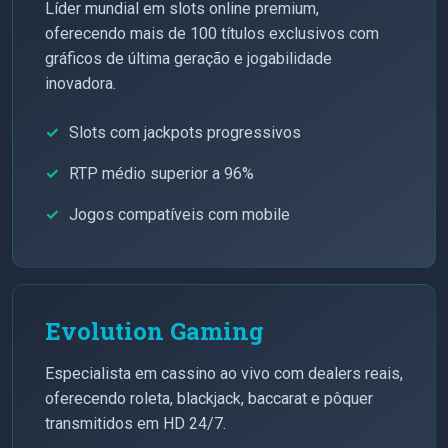
Líder mundial em slots online premium,
oferecendo mais de 100 títulos exclusivos com
gráficos de última geração e jogabilidade
inovadora.
Slots com jackpots progressivos
RTP médio superior a 96%
Jogos compatíveis com mobile
Evolution Gaming
Especialista em cassino ao vivo com dealers reais,
oferecendo roleta, blackjack, baccarat e pôquer
transmitidos em HD 24/7.